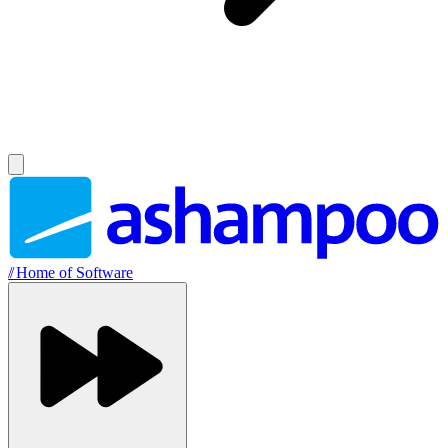
//
Home of Software