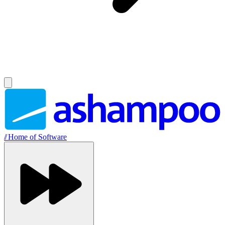
//
Home of Software