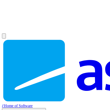
//
Home of Software