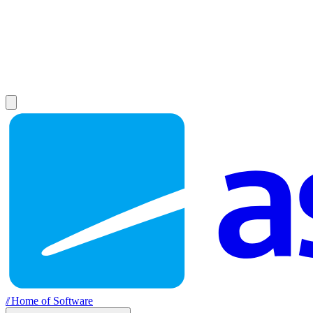
//
Home of Software