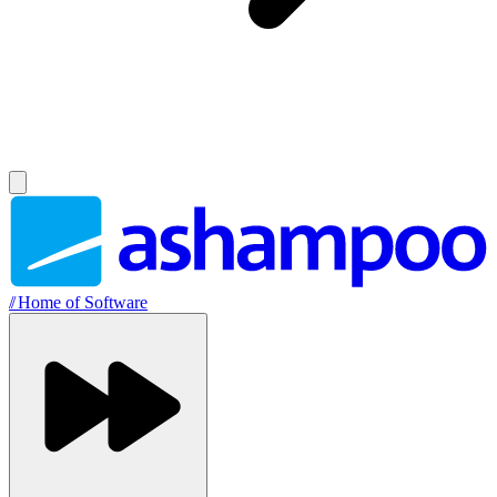
//
Home of Software