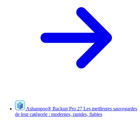
Ashampoo
®
Backup Pro 27
Les meilleures sauvegardes
de leur catégorie : modernes, rapides, fiables