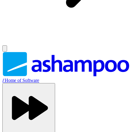
//
Home of Software