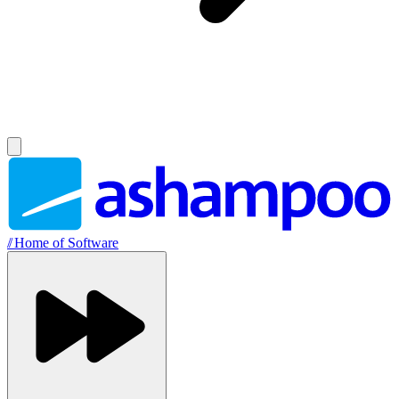
//
Home of Software