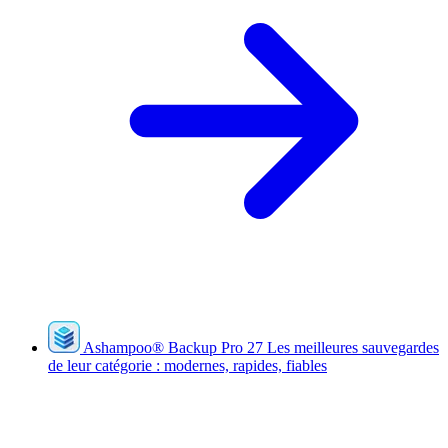
Ashampoo
®
Backup Pro 27
Les meilleures sauvegardes
de leur catégorie : modernes, rapides, fiables