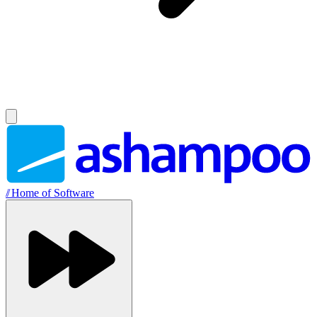
//
Home of Software