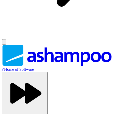
//
Home of Software