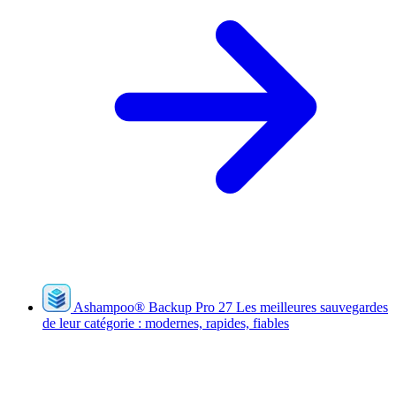
Ashampoo
®
Backup Pro 27
Les meilleures sauvegardes
de leur catégorie : modernes, rapides, fiables