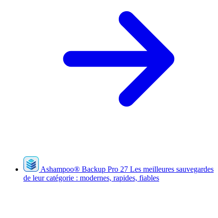
Ashampoo
®
Backup Pro 27
Les meilleures sauvegardes
de leur catégorie : modernes, rapides, fiables