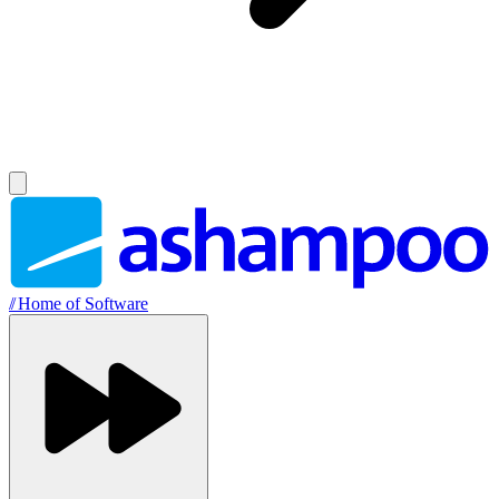
//
Home of Software