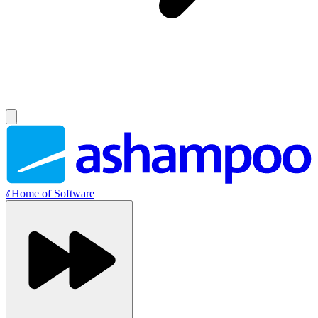
//
Home of Software