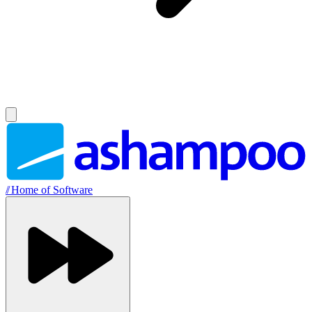
//
Home of Software