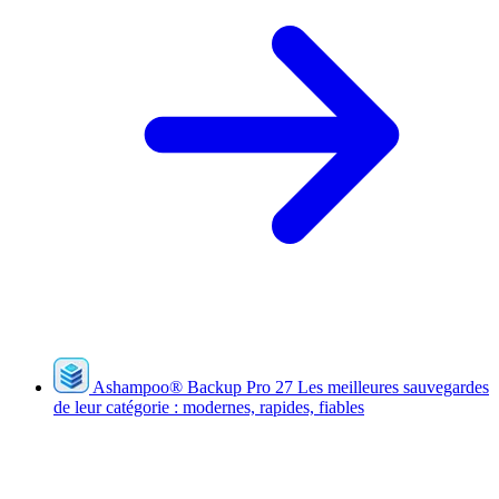
Ashampoo
®
Backup Pro 27
Les meilleures sauvegardes
de leur catégorie : modernes, rapides, fiables