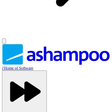
//
Home of Software