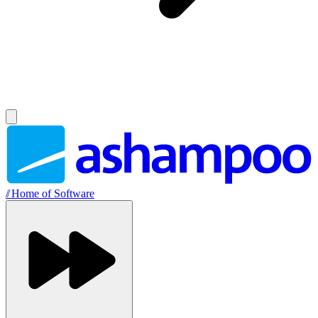
//
Home of Software