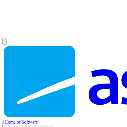
//
Home of Software