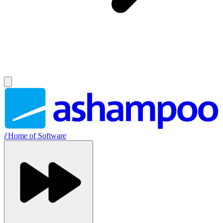
//
Home of Software