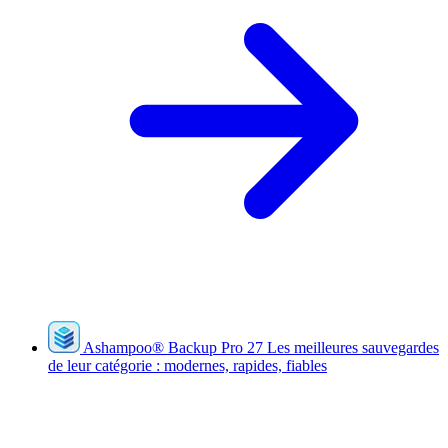
Ashampoo
®
Backup Pro 27
Les meilleures sauvegardes
de leur catégorie : modernes, rapides, fiables