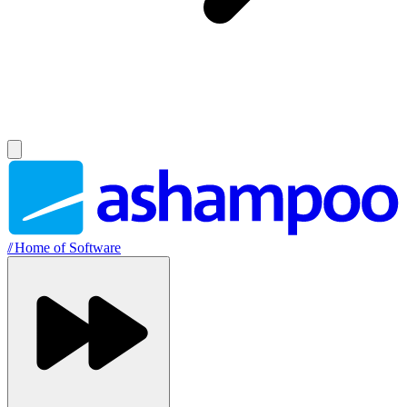
//
Home of Software