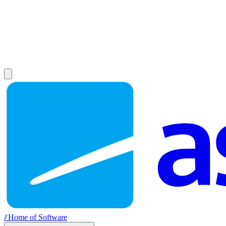
//
Home of Software