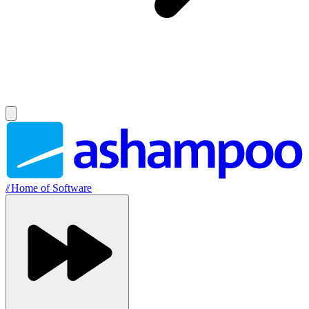
//
Home of Software