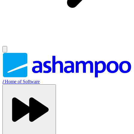
//
Home of Software