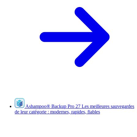
Ashampoo
®
Backup Pro 27
Les meilleures sauvegardes
de leur catégorie : modernes, rapides, fiables