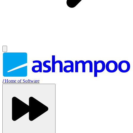
//
Home of Software