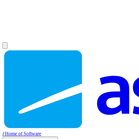
//
Home of Software