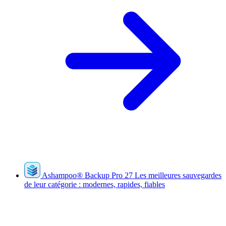
Ashampoo
®
Backup Pro 27
Les meilleures sauvegardes
de leur catégorie : modernes, rapides, fiables