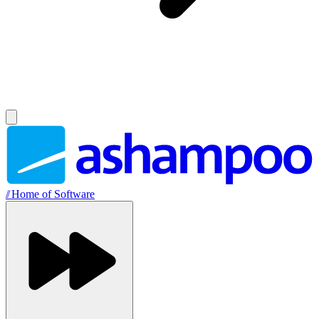
//
Home of Software