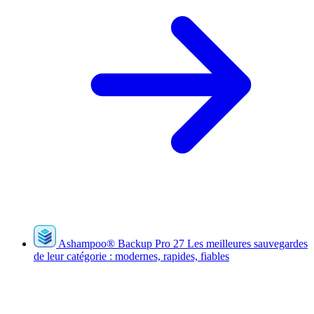
Ashampoo
®
Backup Pro 27
Les meilleures sauvegardes
de leur catégorie : modernes, rapides, fiables