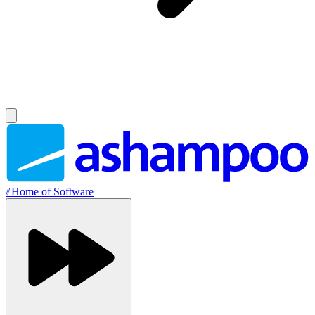
//
Home of Software