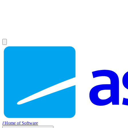
//
Home of Software