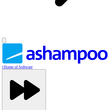
//
Home of Software