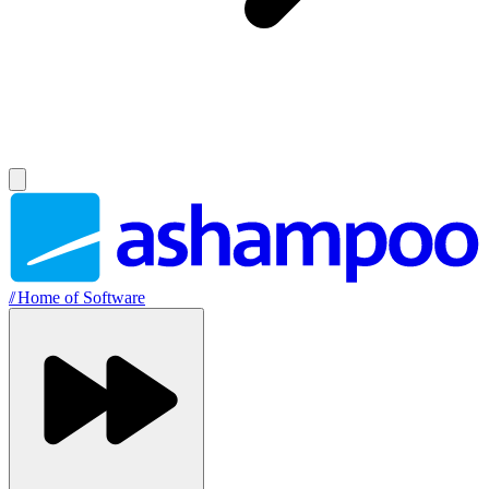
//
Home of Software