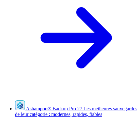
Ashampoo
®
Backup Pro 27
Les meilleures sauvegardes
de leur catégorie : modernes, rapides, fiables