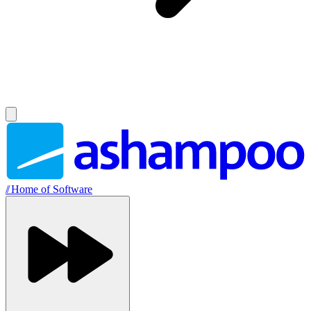
//
Home of Software