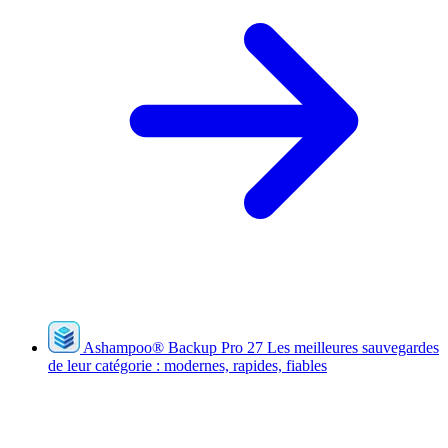
Ashampoo
®
Backup Pro 27
Les meilleures sauvegardes
de leur catégorie : modernes, rapides, fiables