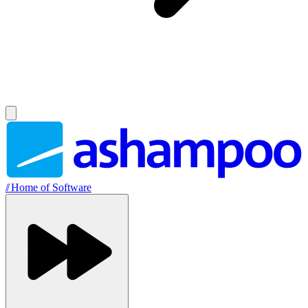
//
Home of Software