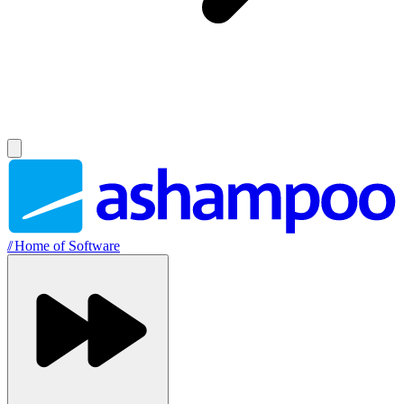
//
Home of Software