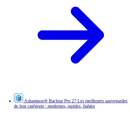
Ashampoo
®
Backup Pro 27
Les meilleures sauvegardes
de leur catégorie : modernes, rapides, fiables