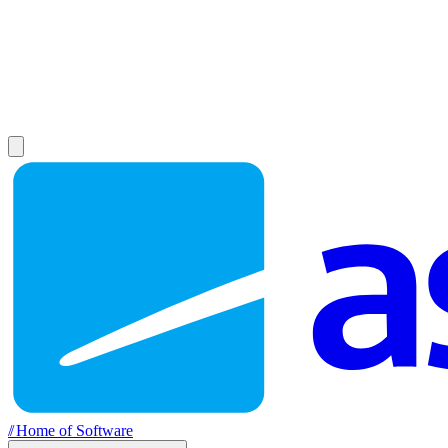
//
Home of Software