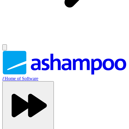
//
Home of Software