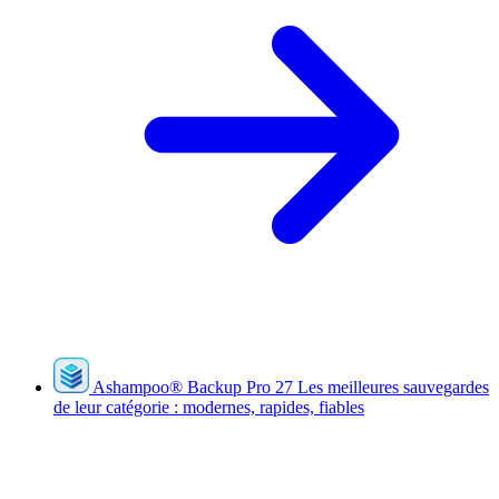
Ashampoo
®
Backup Pro 27
Les meilleures sauvegardes
de leur catégorie : modernes, rapides, fiables