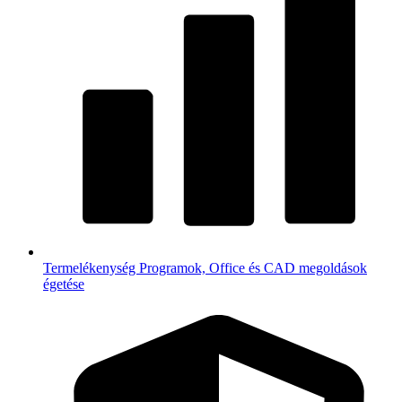
Termelékenység
Programok, Office és CAD megoldások
égetése