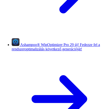
Ashampoo
®
WinOptimizer Pro 29
új!
Fedezze fel a
rendszeroptimalizálás következő generációját!