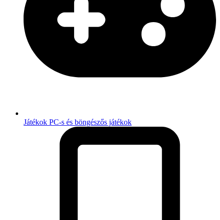
Játékok
PC-s és böngészős játékok