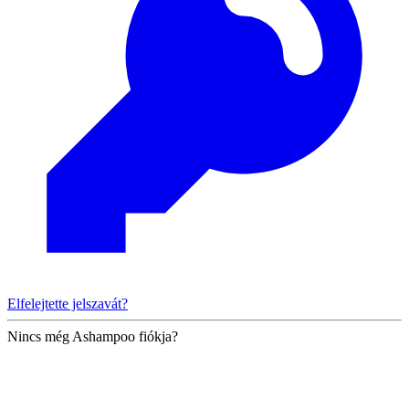
Elfelejtette jelszavát?
Nincs még Ashampoo fiókja?