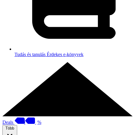
Tudás és tanulás
Érdekes e-könyvek
Deals
%
Több