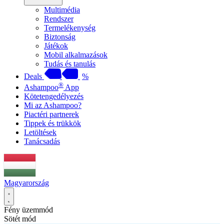
Multimédia
Rendszer
Termelékenység
Biztonság
Játékok
Mobil alkalmazások
Tudás és tanulás
Deals
%
®
Ashampoo
App
Kötetengedélyezés
Mi az Ashampoo?
Piactéri partnerek
Tippek és trükkök
Letöltések
Tanácsadás
Magyarország
Fény üzemmód
Sötét mód