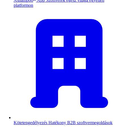
Ashampoo
App
Szoftverek egész világa egyetlen
platformon
Kötetengedélyezés
Hatékony B2B szoftvermegoldások