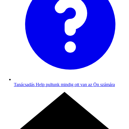
Tanácsadás
Help pultunk mindig ott van az Ön számára