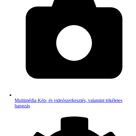
Multimédia
Kép- és videószerkesztés, valamint tökéletes
hangzás