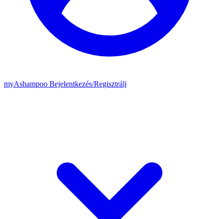
my
Ashampoo
Bejelentkezés
/
Regisztrálj