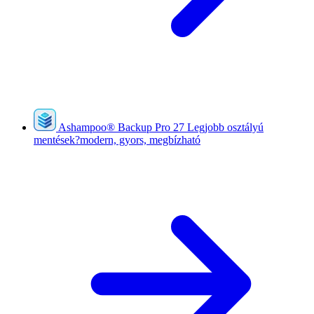
Ashampoo
®
Backup Pro 27
Legjobb osztályú
mentések?modern, gyors, megbízható