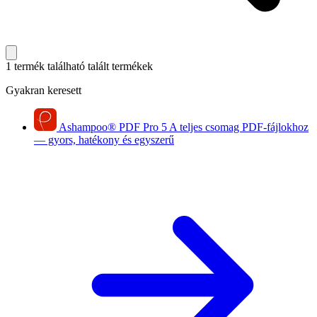
1 termék található
talált termékek
Gyakran keresett
Ashampoo
®
PDF Pro 5
A teljes csomag PDF-fájlokhoz
— gyors, hatékony és egyszerű