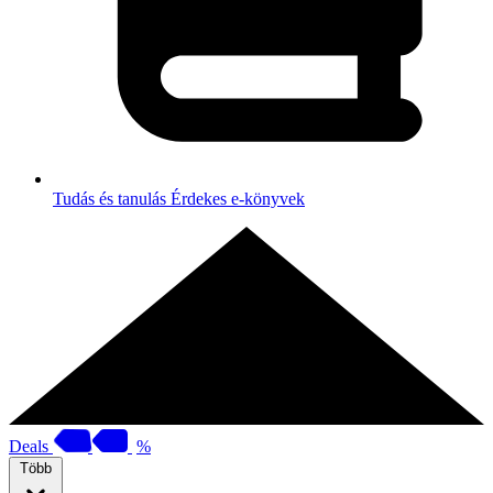
Tudás és tanulás
Érdekes e-könyvek
Deals
%
Több