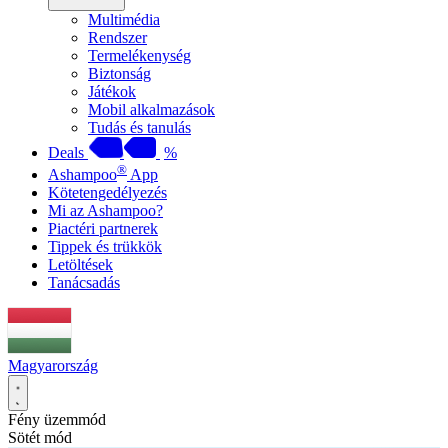
Multimédia
Rendszer
Termelékenység
Biztonság
Játékok
Mobil alkalmazások
Tudás és tanulás
Deals
%
®
Ashampoo
App
Kötetengedélyezés
Mi az Ashampoo?
Piactéri partnerek
Tippek és trükkök
Letöltések
Tanácsadás
Magyarország
Fény üzemmód
Sötét mód