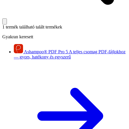
1 termék található
talált termékek
Gyakran keresett
Ashampoo
®
PDF Pro 5
A teljes csomag PDF-fájlokhoz
— gyors, hatékony és egyszerű