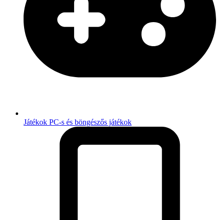
Játékok
PC-s és böngészős játékok