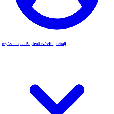
my
Ashampoo
Bejelentkezés
/
Regisztrálj