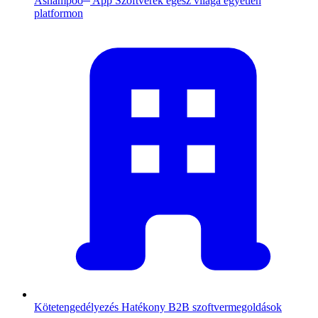
Ashampoo
App
Szoftverek egész világa egyetlen
platformon
Kötetengedélyezés
Hatékony B2B szoftvermegoldások