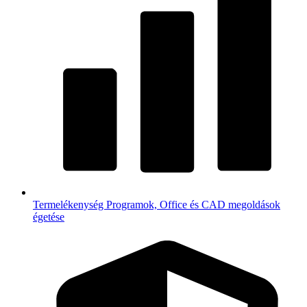
Termelékenység
Programok, Office és CAD megoldások
égetése