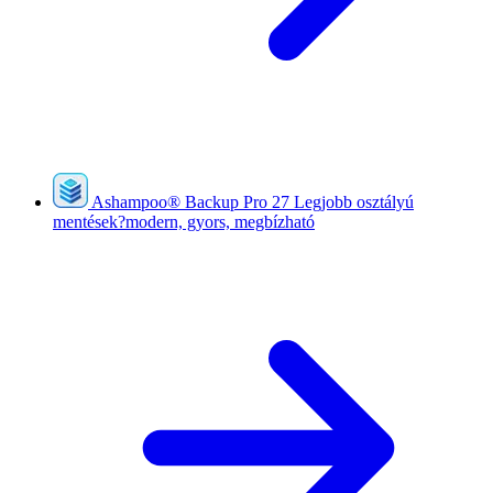
Ashampoo
®
Backup Pro 27
Legjobb osztályú
mentések?modern, gyors, megbízható