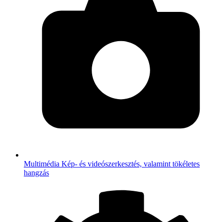
Multimédia
Kép- és videószerkesztés, valamint tökéletes
hangzás