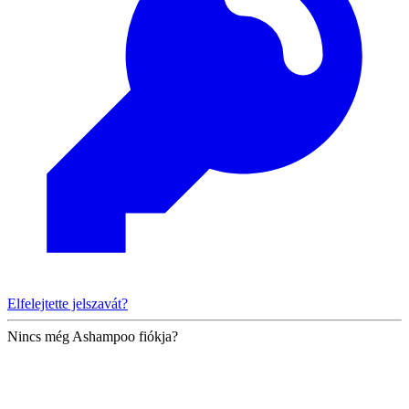
Elfelejtette jelszavát?
Nincs még Ashampoo fiókja?