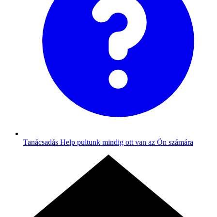
Tanácsadás
Help pultunk mindig ott van az Ön számára