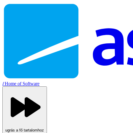
//
Home of Software
ugrás a fő tartalomhoz