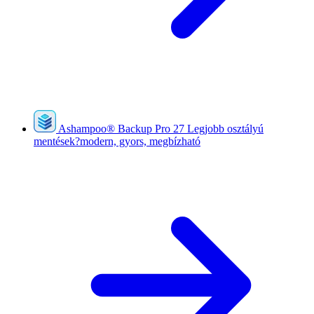
Ashampoo
®
Backup Pro 27
Legjobb osztályú
mentések?modern, gyors, megbízható