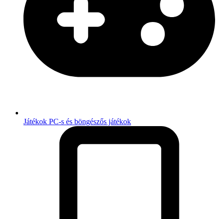
Játékok
PC-s és böngészős játékok