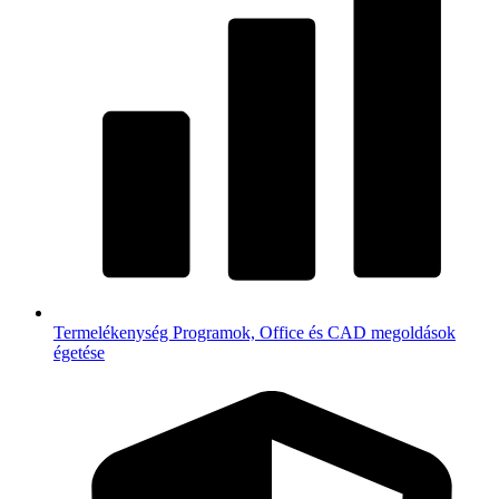
Termelékenység
Programok, Office és CAD megoldások
égetése