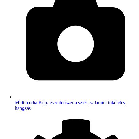
Multimédia
Kép- és videószerkesztés, valamint tökéletes
hangzás