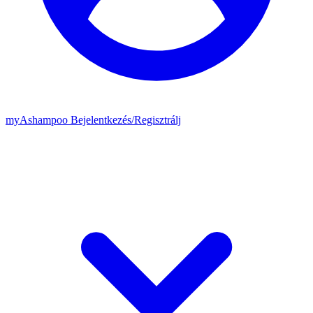
my
Ashampoo
Bejelentkezés
/
Regisztrálj