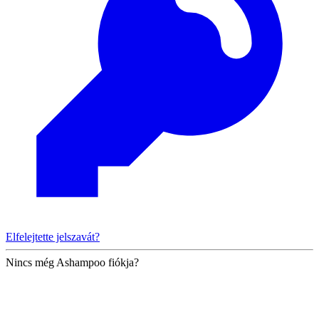
Elfelejtette jelszavát?
Nincs még Ashampoo fiókja?