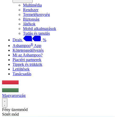
Multimédia
Rendszer
Termelékenység
Biztonság
Játékok
Mobil alkalmazások
Tudás és tanulás
Deals
%
®
Ashampoo
App
Kötetengedélyezés
Mi az Ashampoo?
Piactéri partnerek
Tippek és trükkök
Letöltések
Tanácsadás
Magyarország
Fény üzemmód
Sötét mód