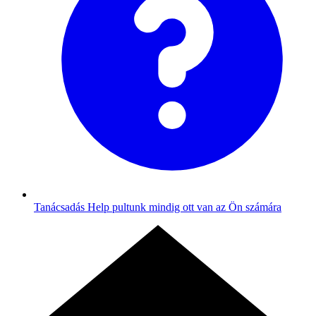
Tanácsadás
Help pultunk mindig ott van az Ön számára