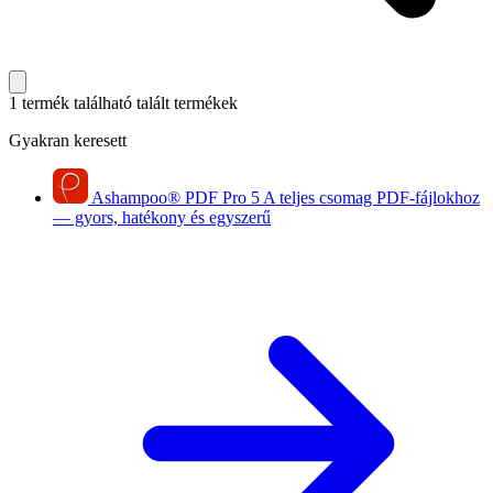
1 termék található
talált termékek
Gyakran keresett
Ashampoo
®
PDF Pro 5
A teljes csomag PDF-fájlokhoz
— gyors, hatékony és egyszerű