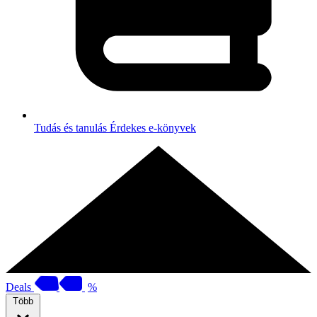
Tudás és tanulás
Érdekes e-könyvek
Deals
%
Több