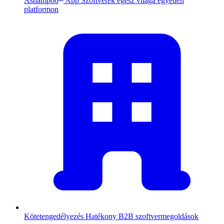
Ashampoo
App
Szoftverek egész világa egyetlen
platformon
Kötetengedélyezés
Hatékony B2B szoftvermegoldások