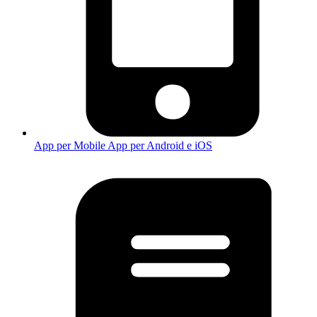
App per Mobile
App per Android e iOS