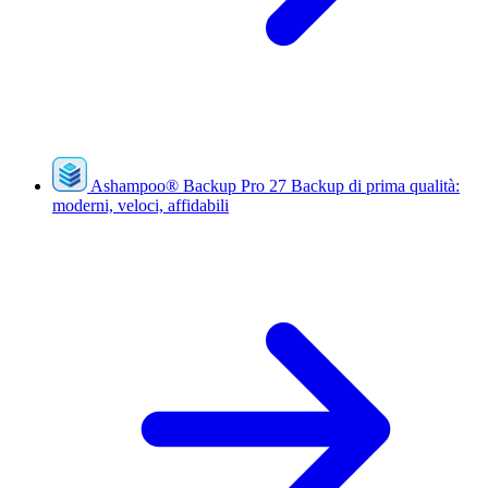
Ashampoo
®
Backup Pro 27
Backup di prima qualità:
moderni, veloci, affidabili