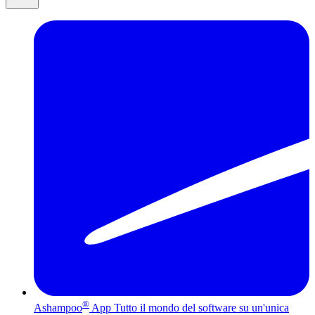
®
Ashampoo
App
Tutto il mondo del software su un'unica