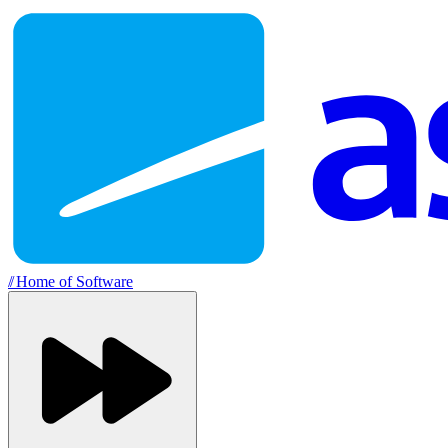
//
Home of Software