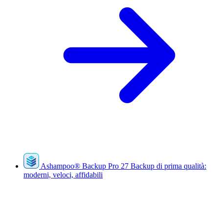
Ashampoo
®
Backup Pro 27
Backup di prima qualità:
moderni, veloci, affidabili