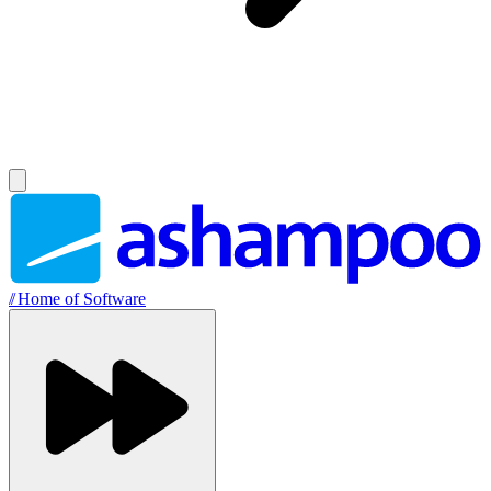
//
Home of Software