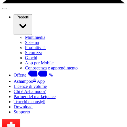
Prodotti
Multimedia
Sistema
Produttività
Sicurezza
Giochi
App per Mobile
Conoscenza e apprendimento
Offerte
%
®
Ashampoo
App
Licenze di volume
Chi è Ashampoo?
Partner del marketplace
Trucchi e consigli
Download
Supporto