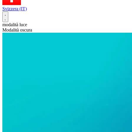
Svizzera (IT)
modalità luce
Modalità oscura