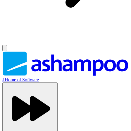
//
Home of Software