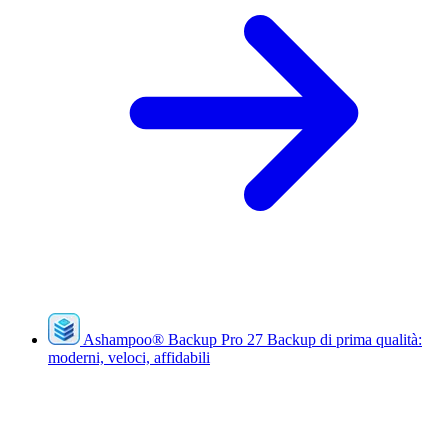
Ashampoo
®
Backup Pro 27
Backup di prima qualità:
moderni, veloci, affidabili