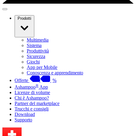
Prodotti
Multimedia
Sistema
Produttività
Sicurezza
Giochi
App per Mobile
Conoscenza e apprendimento
Offerte
%
®
Ashampoo
App
Licenze di volume
Chi è Ashampoo?
Partner del marketplace
Trucchi e consigli
Download
Supporto