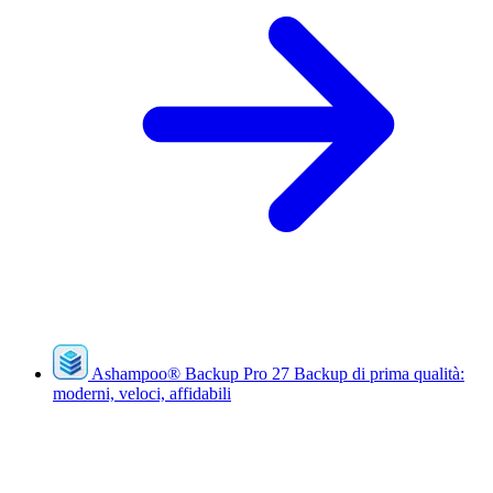
Ashampoo
®
Backup Pro 27
Backup di prima qualità:
moderni, veloci, affidabili