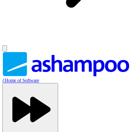
//
Home of Software