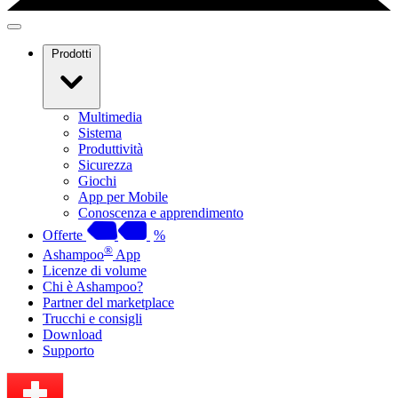
Prodotti
Multimedia
Sistema
Produttività
Sicurezza
Giochi
App per Mobile
Conoscenza e apprendimento
Offerte
%
®
Ashampoo
App
Licenze di volume
Chi è Ashampoo?
Partner del marketplace
Trucchi e consigli
Download
Supporto