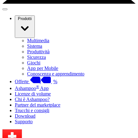
Prodotti
Multimedia
Sistema
Produttività
Sicurezza
Giochi
App per Mobile
Conoscenza e apprendimento
Offerte
%
®
Ashampoo
App
Licenze di volume
Chi è Ashampoo?
Partner del marketplace
Trucchi e consigli
Download
Supporto