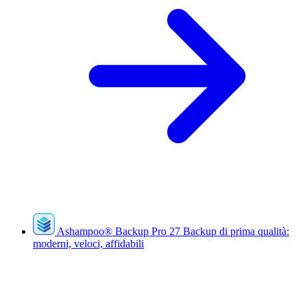
Ashampoo
®
Backup Pro 27
Backup di prima qualità:
moderni, veloci, affidabili