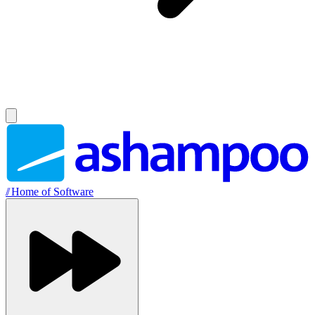
//
Home of Software