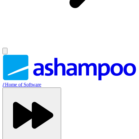
//
Home of Software