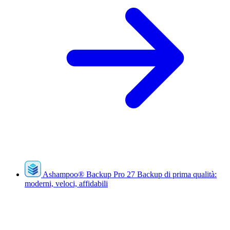
Ashampoo
®
Backup Pro 27
Backup di prima qualità:
moderni, veloci, affidabili