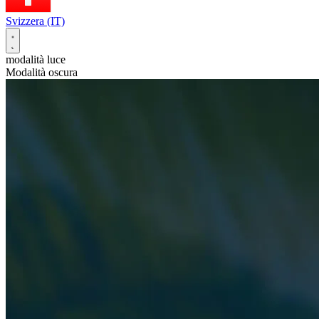
Svizzera (IT)
modalità luce
Modalità oscura