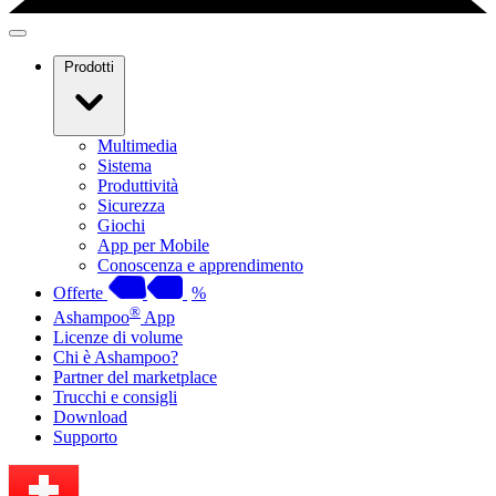
Prodotti
Multimedia
Sistema
Produttività
Sicurezza
Giochi
App per Mobile
Conoscenza e apprendimento
Offerte
%
®
Ashampoo
App
Licenze di volume
Chi è Ashampoo?
Partner del marketplace
Trucchi e consigli
Download
Supporto