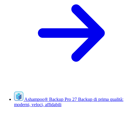
Ashampoo
®
Backup Pro 27
Backup di prima qualità:
moderni, veloci, affidabili