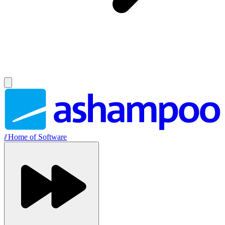
//
Home of Software