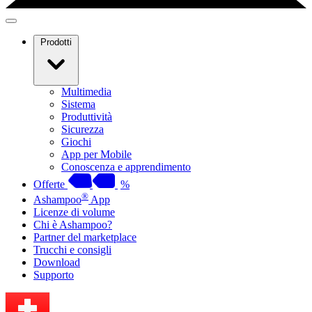
Prodotti
Multimedia
Sistema
Produttività
Sicurezza
Giochi
App per Mobile
Conoscenza e apprendimento
Offerte
%
®
Ashampoo
App
Licenze di volume
Chi è Ashampoo?
Partner del marketplace
Trucchi e consigli
Download
Supporto