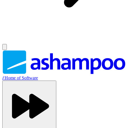
//
Home of Software