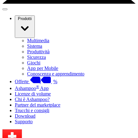
Prodotti
Multimedia
Sistema
Produttività
Sicurezza
Giochi
App per Mobile
Conoscenza e apprendimento
Offerte
%
®
Ashampoo
App
Licenze di volume
Chi è Ashampoo?
Partner del marketplace
Trucchi e consigli
Download
Supporto