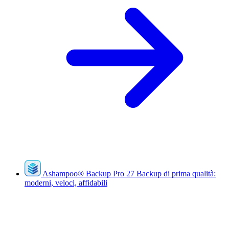
Ashampoo
®
Backup Pro 27
Backup di prima qualità:
moderni, veloci, affidabili