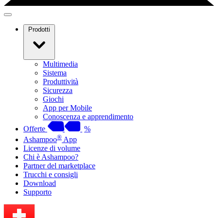
Prodotti
Multimedia
Sistema
Produttività
Sicurezza
Giochi
App per Mobile
Conoscenza e apprendimento
Offerte
%
®
Ashampoo
App
Licenze di volume
Chi è Ashampoo?
Partner del marketplace
Trucchi e consigli
Download
Supporto