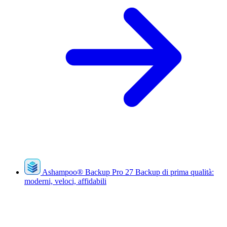
Ashampoo
®
Backup Pro 27
Backup di prima qualità:
moderni, veloci, affidabili