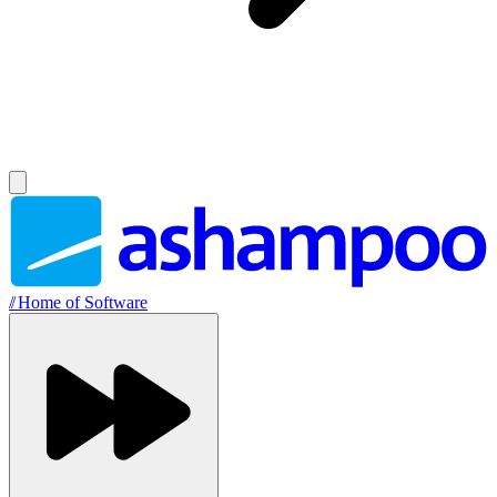
//
Home of Software