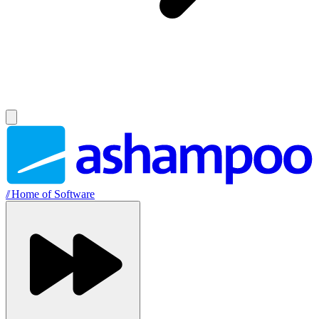
//
Home of Software