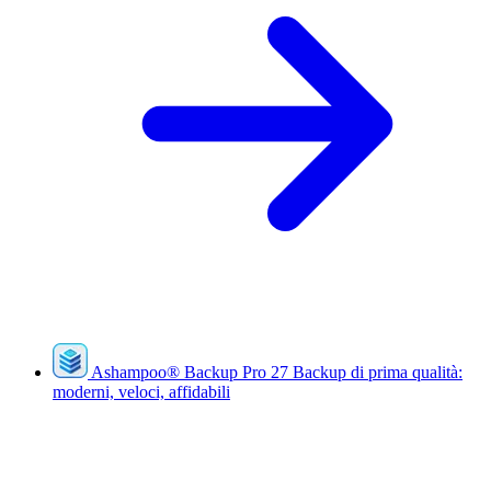
Ashampoo
®
Backup Pro 27
Backup di prima qualità:
moderni, veloci, affidabili