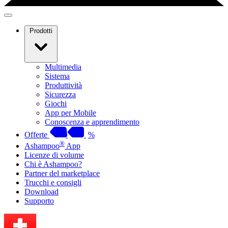
Prodotti
Multimedia
Sistema
Produttività
Sicurezza
Giochi
App per Mobile
Conoscenza e apprendimento
Offerte
%
®
Ashampoo
App
Licenze di volume
Chi è Ashampoo?
Partner del marketplace
Trucchi e consigli
Download
Supporto