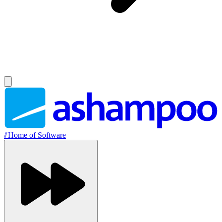
//
Home of Software