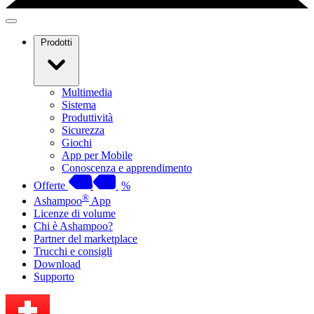
Prodotti
Multimedia
Sistema
Produttività
Sicurezza
Giochi
App per Mobile
Conoscenza e apprendimento
Offerte
%
®
Ashampoo
App
Licenze di volume
Chi è Ashampoo?
Partner del marketplace
Trucchi e consigli
Download
Supporto