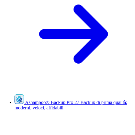
Ashampoo
®
Backup Pro 27
Backup di prima qualità:
moderni, veloci, affidabili