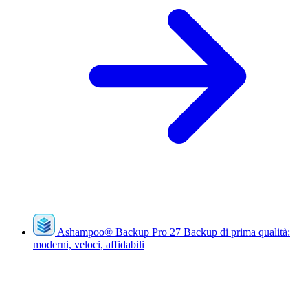
Ashampoo
®
Backup Pro 27
Backup di prima qualità:
moderni, veloci, affidabili