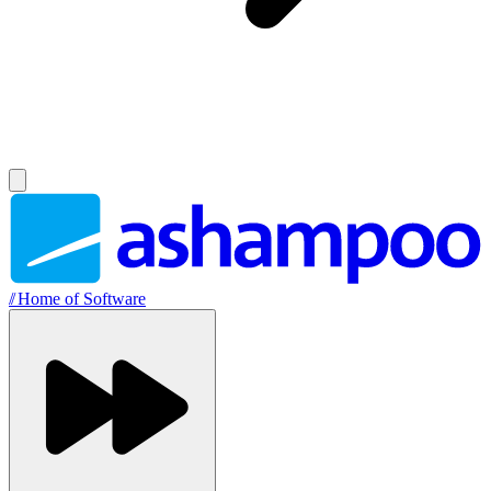
//
Home of Software