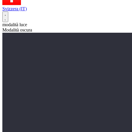
Svizzera (IT)
modalità luce
Modalità oscura