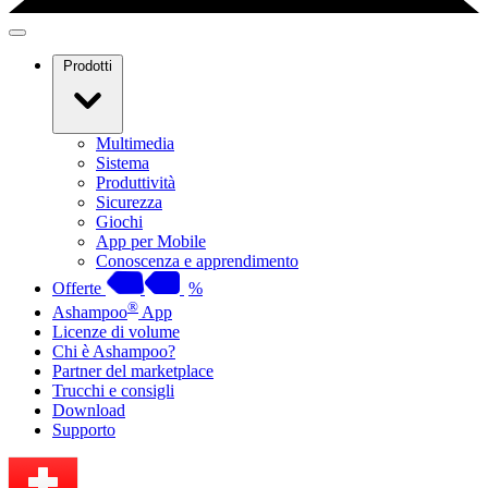
Prodotti
Multimedia
Sistema
Produttività
Sicurezza
Giochi
App per Mobile
Conoscenza e apprendimento
Offerte
%
®
Ashampoo
App
Licenze di volume
Chi è Ashampoo?
Partner del marketplace
Trucchi e consigli
Download
Supporto