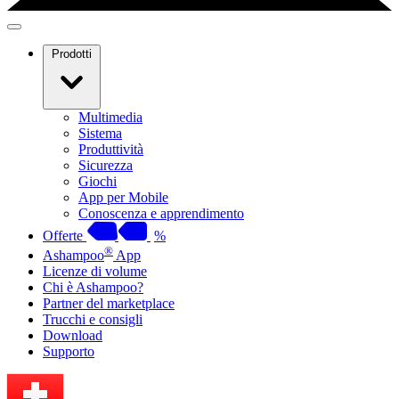
Prodotti
Multimedia
Sistema
Produttività
Sicurezza
Giochi
App per Mobile
Conoscenza e apprendimento
Offerte
%
®
Ashampoo
App
Licenze di volume
Chi è Ashampoo?
Partner del marketplace
Trucchi e consigli
Download
Supporto