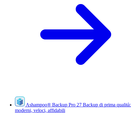
Ashampoo
®
Backup Pro 27
Backup di prima qualità:
moderni, veloci, affidabili