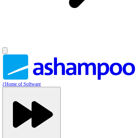
//
Home of Software